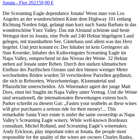
Jonata - Flor 2021
59,90 €
Die Screaming Eagle dependance Jonata! Wenn man von Los
Angeles an der wunderschönen Küste dem Highway 101 entlang
Richtung Norden folgt, gelangt man kurz nach Santa Barbara in das
wunderschöne Ynez Valley. Das mit Abstand schönste und beste
Weingut dort ist Jonata, eine Perle auf 240 Hektar hügeligem Land
gelegen, mit traumhaftem See, Gästehaus und allem was das Herz
begehrt. Und jetzt kommt es: Der Inhaber ist kein Geringerer als
Stan Kroenke, Inhaber des Kultweingutes Screaming Eagle im
Napa Valley, entsprechend ist das Niveau der Weine. 32 Hektar
stehen auf Jonata unter Reben. Durch den starken klimatischen
Einfluss des Pazifischen Ozeans und den binnen weniger Meter
wechselnden Böden wurden 50 verschiedene Parzellen gepflanzt,
die sich in Rebsorten, Wurzelunterlage, Klonmaterial und
Pflanzdichte unterscheiden. Als Winemaker agiert der junge Matt
Dees, einst bei Staglin im Napa Valley unter Vertrag. Und die Weine
sind sensationell, die internationalen Bewertungen extrem hoch.
Parker schreibt zu diesem Gut: „Fasten your seatbelts as these wines
will give purchasers a serious ride for their money!... This
remarkable Santa Ynez estate is under the same ownership as Napa
Valley’s Screaming Eagle winery. While well-known Bordeaux
consultant, Michel Rolland, and Screaming Eagle’s winemaker,
Andy Erickson, play important roles at Jonata, the people most
responsible for the quality of the wines are owners Charles Banks,