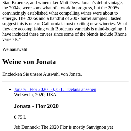
Stan Kroenke, and winemaker Matt Dees. Jonata’s debut vintage,
the 2004s, were somewhat of a work in progress, but the 2005s
convincingly established what compelling wines were about to
emerge. The 2006s and a handful of 2007 barrel samples I tasted
suggest this is one of California’s most exciting new wineries. What
they are accomplishing with Bordeaux varietals is mind-boggling. I
have included these cuvees since some of the blends include Rhone
varietals.”
Weinauswahl
Weine von Jonata
Entdecken Sie unsere Auswahl von Jonata.
Jonata - Flor 2020 - 0,75 L - Details ansehen
Weißwein, 2020, USA
Jonata - Flor 2020
0,75 L
Jeb Dunnuck: The 2020 Flor is mostly Sauvignon yet