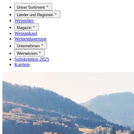
Unser Sortiment
Länder und Regionen
Weingüter
Magazin
Weinankauf
Weineinlagerung
Unternehmen
Weinwissen
Subskription 2025
Karriere