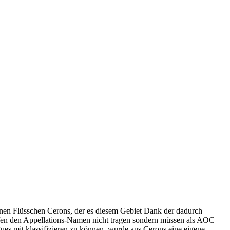
nen Flüsschen Cerons, der es diesem Gebiet Dank der dadurch
ürfen den Appellations-Namen nicht tragen sondern müssen als AOC
es mit klassifizieren zu können, wurde aus Cerons eine eigene