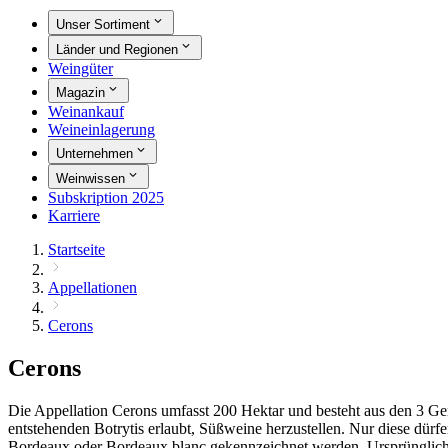
Unser Sortiment
Länder und Regionen
Weingüter
Magazin
Weinankauf
Weineinlagerung
Unternehmen
Weinwissen
Subskription 2025
Karriere
Startseite
Appellationen
Cerons
Cerons
Die Appellation Cerons umfasst 200 Hektar und besteht aus den 3 G
entstehenden Botrytis erlaubt, Süßweine herzustellen. Nur diese dü
Bordeaux oder Bordeaux blanc gekennzeichnet werden. Ursprünglich w