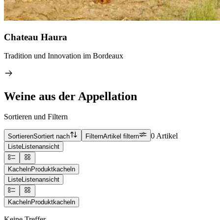
Chateau Haura
Tradition und Innovation im Bordeaux
Weine aus der Appellation
Sortieren und Filtern
0 Artikel
Sortieren
Sortiert nach
Filtern
Artikel filtern
Liste
Listenansicht
Kacheln
Produktkacheln
Liste
Listenansicht
Kacheln
Produktkacheln
Keine Treffer