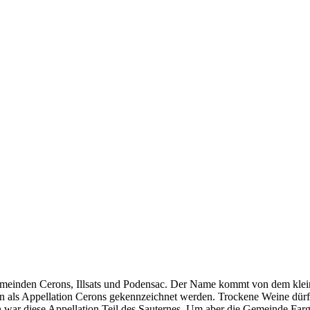
emeinden Cerons, Illsats und Podensac. Der Name kommt von dem klei
rfen als Appellation Cerons gekennzeichnet werden. Trockene Weine d
ar diese Appellation Teil des Sauternes. Um aber die Gemeinde Fargu