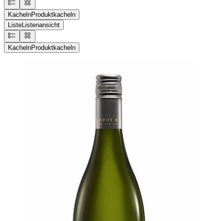
Kacheln
Produktkacheln
Liste
Listenansicht
Kacheln
Produktkacheln