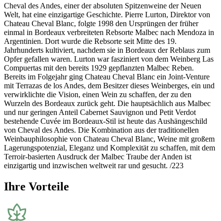
Cheval des Andes, einer der absoluten Spitzenweine der Neuen
Welt, hat eine einzigartige Geschichte. Pierre Lurton, Direktor von
Chateau Cheval Blanc, folgte 1998 den Ursprüngen der früher
einmal in Bordeaux verbreiteten Rebsorte Malbec nach Mendoza in
Argentinien. Dort wurde die Rebsorte seit Mitte des 19.
Jahrhunderts kultiviert, nachdem sie in Bordeaux der Reblaus zum
Opfer gefallen waren. Lurton war fasziniert von dem Weinberg Las
Compuertas mit den bereits 1929 gepflanzten Malbec Reben.
Bereits im Folgejahr ging Chateau Cheval Blanc ein Joint-Venture
mit Terrazas de los Andes, dem Besitzer dieses Weinberges, ein und
verwirklichte die Vision, einen Wein zu schaffen, der zu den
Wurzeln des Bordeaux zurück geht. Die hauptsächlich aus Malbec
und nur geringen Anteil Cabernet Sauvignon und Petit Verdot
bestehende Cuvée im Bordeaux-Stil ist heute das Aushängeschild
von Cheval des Andes. Die Kombination aus der traditionellen
Weinbauphilosophie von Chateau Cheval Blanc, Weine mit großem
Lagerungspotenzial, Eleganz und Komplexität zu schaffen, mit dem
Terroir-basierten Ausdruck der Malbec Traube der Anden ist
einzigartig und inzwischen weltweit rar und gesucht. /223
Ihre Vorteile