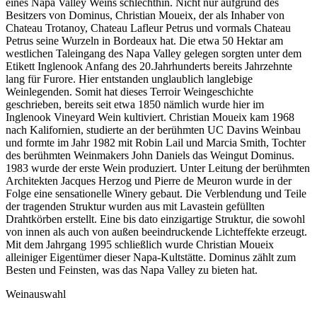
eines Napa Valley Weins schlechthin. Nicht nur aufgrund des
Besitzers von Dominus, Christian Moueix, der als Inhaber von
Chateau Trotanoy, Chateau Lafleur Petrus und vormals Chateau
Petrus seine Wurzeln in Bordeaux hat. Die etwa 50 Hektar am
westlichen Taleingang des Napa Valley gelegen sorgten unter dem
Etikett Inglenook Anfang des 20.Jahrhunderts bereits Jahrzehnte
lang für Furore. Hier entstanden unglaublich langlebige
Weinlegenden. Somit hat dieses Terroir Weingeschichte
geschrieben, bereits seit etwa 1850 nämlich wurde hier im
Inglenook Vineyard Wein kultiviert. Christian Moueix kam 1968
nach Kalifornien, studierte an der berühmten UC Davins Weinbau
und formte im Jahr 1982 mit Robin Lail und Marcia Smith, Tochter
des berühmten Weinmakers John Daniels das Weingut Dominus.
1983 wurde der erste Wein produziert. Unter Leitung der berühmten
Architekten Jacques Herzog und Pierre de Meuron wurde in der
Folge eine sensationelle Winery gebaut. Die Verblendung und Teile
der tragenden Struktur wurden aus mit Lavastein gefüllten
Drahtkörben erstellt. Eine bis dato einzigartige Struktur, die sowohl
von innen als auch von außen beeindruckende Lichteffekte erzeugt.
Mit dem Jahrgang 1995 schließlich wurde Christian Moueix
alleiniger Eigentümer dieser Napa-Kultstätte. Dominus zählt zum
Besten und Feinsten, was das Napa Valley zu bieten hat.
Weinauswahl