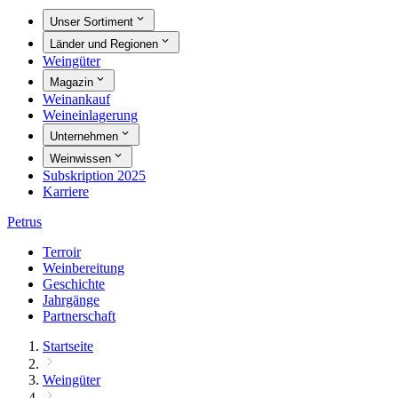
Unser Sortiment
Länder und Regionen
Weingüter
Magazin
Weinankauf
Weineinlagerung
Unternehmen
Weinwissen
Subskription 2025
Karriere
Petrus
Terroir
Weinbereitung
Geschichte
Jahrgänge
Partnerschaft
Startseite
Weingüter