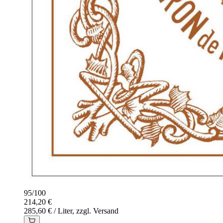
95
/
100
214,20 €
285,60 € / Liter, zzgl. Versand