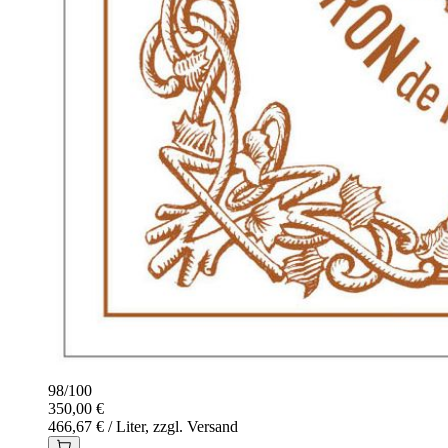
98
/
100
350,00 €
466,67 € / Liter, zzgl. Versand