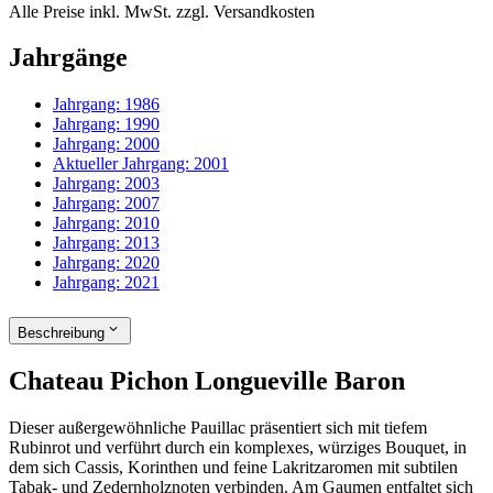
Alle Preise inkl. MwSt. zzgl. Versandkosten
Jahrgänge
Jahrgang:
1986
Jahrgang:
1990
Jahrgang:
2000
Aktueller Jahrgang:
2001
Jahrgang:
2003
Jahrgang:
2007
Jahrgang:
2010
Jahrgang:
2013
Jahrgang:
2020
Jahrgang:
2021
Beschreibung
Chateau Pichon Longueville Baron
Dieser außergewöhnliche Pauillac präsentiert sich mit tiefem
Rubinrot und verführt durch ein komplexes, würziges Bouquet, in
dem sich Cassis, Korinthen und feine Lakritzaromen mit subtilen
Tabak- und Zedernholznoten verbinden. Am Gaumen entfaltet sich