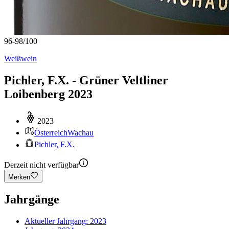
96-98
/
100
Weißwein
Pichler, F.X. - Grüner Veltliner
Loibenberg 2023
2023
Österreich
Wachau
Pichler, F.X.
Derzeit nicht verfügbar
Merken
Jahrgänge
Aktueller Jahrgang:
2023