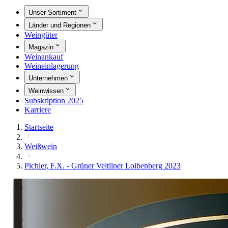
Unser Sortiment
Länder und Regionen
Weingüter
Magazin
Weinankauf
Weineinlagerung
Unternehmen
Weinwissen
Subskription 2025
Karriere
Startseite
Weißwein
Pichler, F.X. - Grüner Veltliner Loibenberg 2023