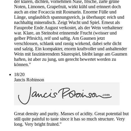
der klaren, dichten, vornehmen Nase, frische, zarte grüne
Noten, Limonen, Grapefruit, wirkt kühl und erinnert doch
auch an eine Focaccia mit Rosmarin. Enorme Fülle und
Länge, unglaublich spannungsreich, ja überhaupt: reich und
nachhaltig mineralisch. Zeigt Wucht und Spiel. Erneut als
Fassprobe Ende August verkostet, als der Wein verhaltener
war. Klare, an Steinobst erinnernde Frucht (weisser und
gelber Pfirsich), reif und saftig. Am Gaumen jetzt
verschlossen, schlank und rassig wirkend, dabei sehr dicht
und salzig. Ein kompakter, enorm kraftvoller und anhaltender
Wein mit faszinierendem Säurespiel, bleibt lange am Gaumen
haften, ist aber zu jung, um gerecht bewertet werden zu
können."
18
/
20
Jancis Robinson
Great density and purity. Masses of acidity. Great potential but
still quite painful to taste since it has so much structure. Very
long. Very bright fruited."