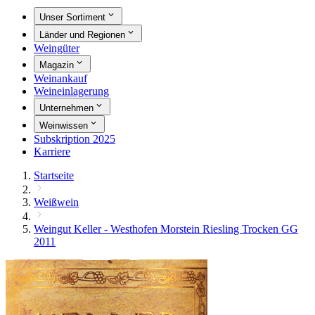
Unser Sortiment
Länder und Regionen
Weingüter
Magazin
Weinankauf
Weineinlagerung
Unternehmen
Weinwissen
Subskription 2025
Karriere
Startseite
Weißwein
Weingut Keller - Westhofen Morstein Riesling Trocken GG
2011