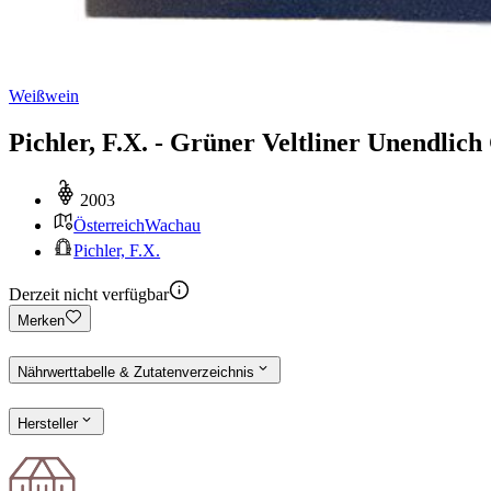
Weißwein
Pichler, F.X. - Grüner Veltliner Unendlic
2003
Österreich
Wachau
Pichler, F.X.
Derzeit nicht verfügbar
Merken
Nährwerttabelle & Zutatenverzeichnis
Hersteller