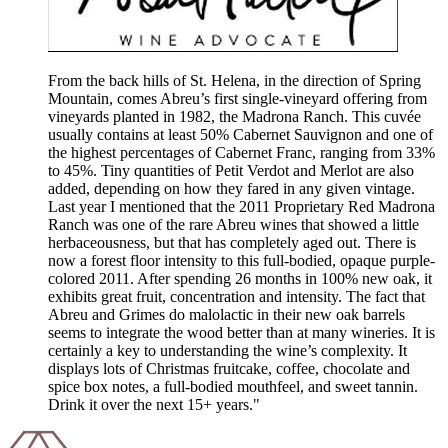
From the back hills of St. Helena, in the direction of Spring
Mountain, comes Abreu’s first single-vineyard offering from
vineyards planted in 1982, the Madrona Ranch. This cuvée
usually contains at least 50% Cabernet Sauvignon and one of
the highest percentages of Cabernet Franc, ranging from 33%
to 45%. Tiny quantities of Petit Verdot and Merlot are also
added, depending on how they fared in any given vintage.
Last year I mentioned that the 2011 Proprietary Red Madrona
Ranch was one of the rare Abreu wines that showed a little
herbaceousness, but that has completely aged out. There is
now a forest floor intensity to this full-bodied, opaque purple-
colored 2011. After spending 26 months in 100% new oak, it
exhibits great fruit, concentration and intensity. The fact that
Abreu and Grimes do malolactic in their new oak barrels
seems to integrate the wood better than at many wineries. It is
certainly a key to understanding the wine’s complexity. It
displays lots of Christmas fruitcake, coffee, chocolate and
spice box notes, a full-bodied mouthfeel, and sweet tannin.
Drink it over the next 15+ years."