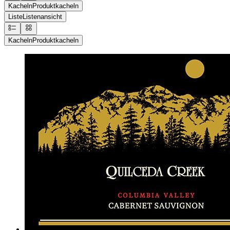
Kacheln
Produktkacheln
Liste
Listenansicht
Kacheln
Produktkacheln