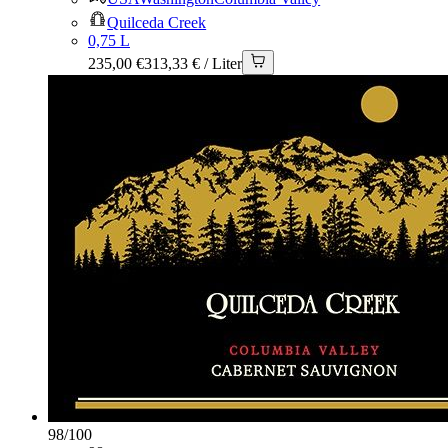
Quilceda Creek
0,75 L
235,00 €
313,33 € / Liter
98
/
100