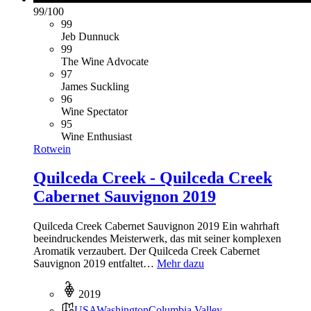
99
/
100
99
Jeb Dunnuck
99
The Wine Advocate
97
James Suckling
96
Wine Spectator
95
Wine Enthusiast
Rotwein
Quilceda Creek - Quilceda Creek
Cabernet Sauvignon 2019
Quilceda Creek Cabernet Sauvignon 2019 Ein wahrhaft
beeindruckendes Meisterwerk, das mit seiner komplexen
Aromatik verzaubert. Der Quilceda Creek Cabernet
Sauvignon 2019 entfaltet…
Mehr dazu
2019
USA
Washington
Columbia Valley