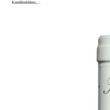
Kamillenblüten,…