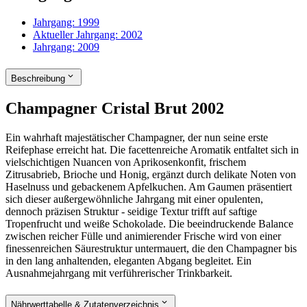
Jahrgang:
1999
Aktueller Jahrgang:
2002
Jahrgang:
2009
Beschreibung
Champagner Cristal Brut 2002
Ein wahrhaft majestätischer Champagner, der nun seine erste
Reifephase erreicht hat. Die facettenreiche Aromatik entfaltet sich in
vielschichtigen Nuancen von Aprikosenkonfit, frischem
Zitrusabrieb, Brioche und Honig, ergänzt durch delikate Noten von
Haselnuss und gebackenem Apfelkuchen. Am Gaumen präsentiert
sich dieser außergewöhnliche Jahrgang mit einer opulenten,
dennoch präzisen Struktur - seidige Textur trifft auf saftige
Tropenfrucht und weiße Schokolade. Die beeindruckende Balance
zwischen reicher Fülle und animierender Frische wird von einer
finessenreichen Säurestruktur untermauert, die den Champagner bis
in den lang anhaltenden, eleganten Abgang begleitet. Ein
Ausnahmejahrgang mit verführerischer Trinkbarkeit.
Nährwerttabelle & Zutatenverzeichnis