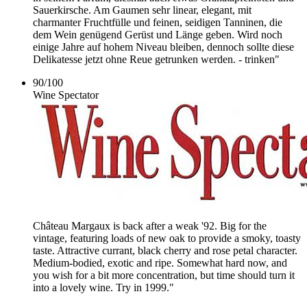
Sauerkirsche. Am Gaumen sehr linear, elegant, mit
charmanter Fruchtfülle und feinen, seidigen Tanninen, die
dem Wein genügend Gerüst und Länge geben. Wird noch
einige Jahre auf hohem Niveau bleiben, dennoch sollte diese
Delikatesse jetzt ohne Reue getrunken werden. - trinken"
90
/
100
Wine Spectator
Château Margaux is back after a weak '92. Big for the
vintage, featuring loads of new oak to provide a smoky, toasty
taste. Attractive currant, black cherry and rose petal character.
Medium-bodied, exotic and ripe. Somewhat hard now, and
you wish for a bit more concentration, but time should turn it
into a lovely wine. Try in 1999."