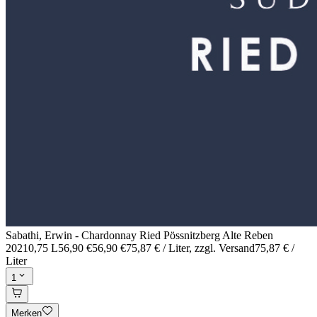
Sabathi, Erwin - Chardonnay Ried Pössnitzberg Alte Reben
2021
0,75 L
56,90 €
56,90 €
75,87 € / Liter
, zzgl. Versand
75,87 € /
Liter
1
Merken