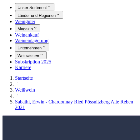
Unser Sortiment
Länder und Regionen
Weingüter
Magazin
Weinankauf
Weineinlagerung
Unternehmen
Weinwissen
Subskription 2025
Karriere
Startseite
Weißwein
Sabathi, Erwin - Chardonnay Ried Pössnitzberg Alte Reben
2021