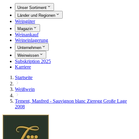
Unser Sortiment
Länder und Regionen
Weingüter
Magazin
Weinankauf
Weineinlagerung
Unternehmen
Weinwissen
Subskription 2025
Karriere
Startseite
Weißwein
Tement, Manfred - Sauvignon blanc Zieregg Große Lage
2008