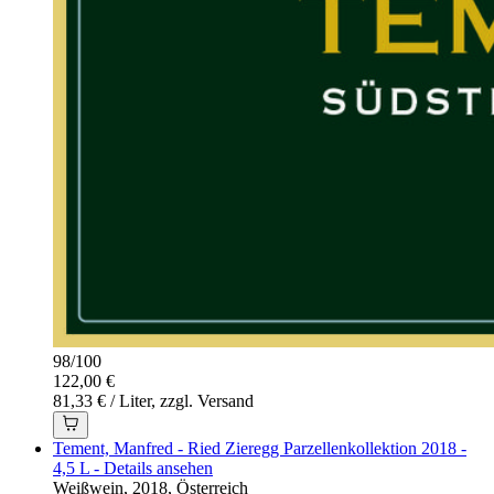
98
/
100
122,00 €
81,33 € / Liter, zzgl. Versand
Tement, Manfred - Ried Zieregg Parzellenkollektion 2018 -
4,5 L - Details ansehen
Weißwein, 2018, Österreich