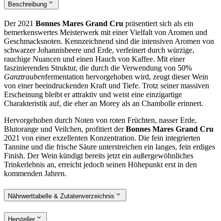
Beschreibung
Der 2021
Bonnes Mares Grand Cru
präsentiert sich als ein
bemerkenswertes Meisterwerk mit einer Vielfalt von Aromen und
Geschmacksnoten. Kennzeichnend sind die intensiven Aromen von
schwarzer Johannisbeere und Erde, verfeinert durch würzige,
rauchige Nuancen und einen Hauch von Kaffee. Mit einer
faszinierenden Struktur, die durch die Verwendung von 50%
Ganztrauben
fermentation hervorgehoben wird, zeugt dieser Wein
von einer beeindruckenden Kraft und Tiefe. Trotz seiner massiven
Erscheinung bleibt er attraktiv und weist eine einzigartige
Charakteristik auf, die eher an Morey als an Chambolle erinnert.
Hervorgehoben durch Noten von roten Früchten, nasser Erde,
Blutorange und Veilchen, profitiert der
Bonnes Mares Grand Cru
2021 von einer exzellenten Konzentration. Die fein integrierten
Tannine und die frische Säure unterstreichen ein langes, fein erdiges
Finish. Der Wein kündigt bereits jetzt ein außergewöhnliches
Trinkerlebnis an, erreicht jedoch seinen Höhepunkt erst in den
kommenden Jahren.
Nährwerttabelle & Zutatenverzeichnis
Hersteller