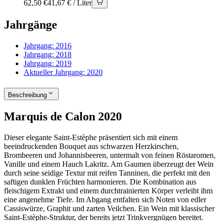
62,50 €
41,67 € / Liter
Jahrgänge
Jahrgang:
2016
Jahrgang:
2018
Jahrgang:
2019
Aktueller Jahrgang:
2020
Beschreibung
Marquis de Calon 2020
Dieser elegante Saint-Estèphe präsentiert sich mit einem
beeindruckenden Bouquet aus schwarzen Herzkirschen,
Brombeeren und Johannisbeeren, untermalt von feinen Röstaromen,
Vanille und einem Hauch Lakritz. Am Gaumen überzeugt der Wein
durch seine seidige Textur mit reifen Tanninen, die perfekt mit den
saftigen dunklen Früchten harmonieren. Die Kombination aus
fleischigem Extrakt und einem durchtrainierten Körper verleiht ihm
eine angenehme Tiefe. Im Abgang entfalten sich Noten von edler
Cassiswürze, Graphit und zarten Veilchen. Ein Wein mit klassischer
Saint-Estèphe-Struktur, der bereits jetzt Trinkvergnügen bereitet.