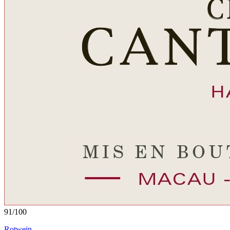
91
/
100
Rotwein