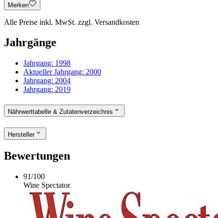
Merken
Alle Preise inkl. MwSt. zzgl. Versandkosten
Jahrgänge
Jahrgang:
1998
Aktueller Jahrgang:
2000
Jahrgang:
2004
Jahrgang:
2019
Nährwerttabelle & Zutatenverzeichnis
Hersteller
Bewertungen
91
/
100
Wine Spectator