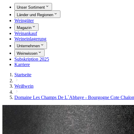
Unser Sortiment
Länder und Regionen
Weingüter
Magazin
Weinankauf
Weineinlagerung
Unternehmen
Weinwissen
Subskription 2025
Karriere
Startseite
Weißwein
Domaine Les Champs De L`Abbaye - Bourgogne Cote Chalonn