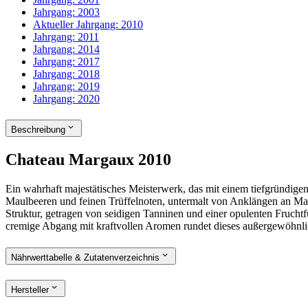
Jahrgang:
2003
Aktueller Jahrgang:
2010
Jahrgang:
2011
Jahrgang:
2014
Jahrgang:
2017
Jahrgang:
2018
Jahrgang:
2019
Jahrgang:
2020
Beschreibung
Chateau Margaux 2010
Ein wahrhaft majestätisches Meisterwerk, das mit einem tiefgründige
Maulbeeren und feinen Trüffelnoten, untermalt von Anklängen an Ma
Struktur, getragen von seidigen Tanninen und einer opulenten Fruchtfü
cremige Abgang mit kraftvollen Aromen rundet dieses außergewöhnl
Nährwerttabelle & Zutatenverzeichnis
Hersteller