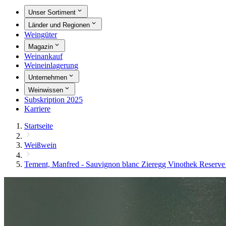
Unser Sortiment
Länder und Regionen
Weingüter
Magazin
Weinankauf
Weineinlagerung
Unternehmen
Weinwissen
Subskription 2025
Karriere
Startseite
Weißwein
Tement, Manfred - Sauvignon blanc Zieregg Vinothek Reserve