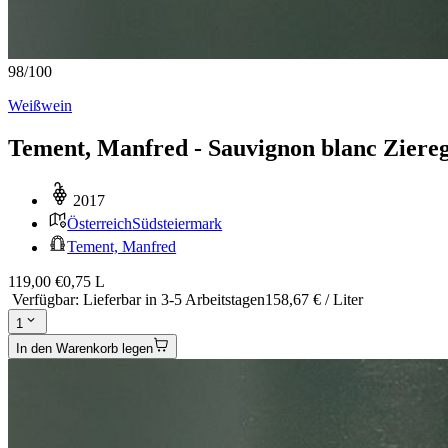
98
/
100
Weißwein
Tement, Manfred - Sauvignon blanc Ziere
2017
Österreich
Südsteiermark
Tement, Manfred
119,00 €
0,75 L
Verfügbar
:
Lieferbar in 3-5 Arbeitstagen
158,67 € / Liter
1
In den Warenkorb legen