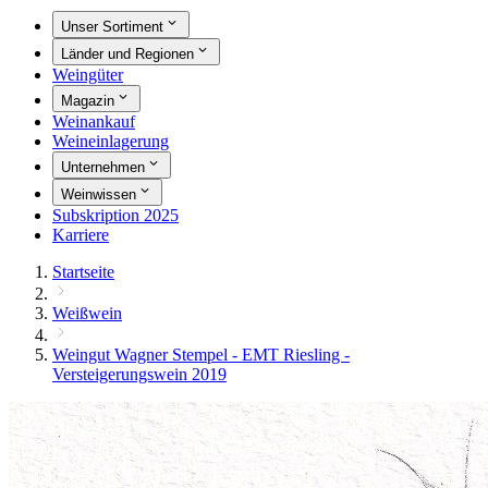
Unser Sortiment
Länder und Regionen
Weingüter
Magazin
Weinankauf
Weineinlagerung
Unternehmen
Weinwissen
Subskription 2025
Karriere
Startseite
Weißwein
Weingut Wagner Stempel - EMT Riesling -
Versteigerungswein 2019