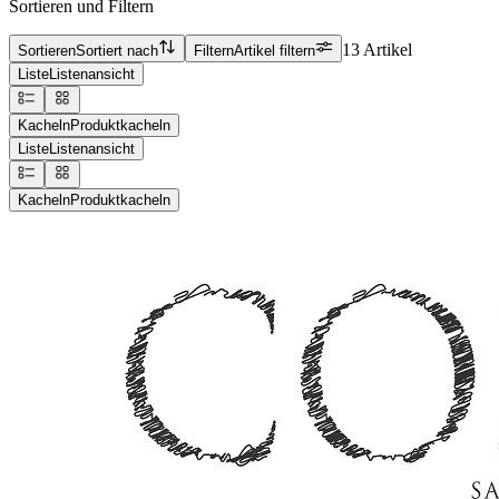
Sortieren und Filtern
13 Artikel
Sortieren
Sortiert nach
Filtern
Artikel filtern
Liste
Listenansicht
Kacheln
Produktkacheln
Liste
Listenansicht
Kacheln
Produktkacheln