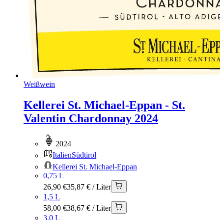
Weißwein
Kellerei St. Michael-Eppan - St.
Valentin Chardonnay 2024
2024
Italien
Südtirol
Kellerei St. Michael-Eppan
0,75 L
26,90 €
35,87 € / Liter
1,5 L
58,00 €
38,67 € / Liter
3,0 L