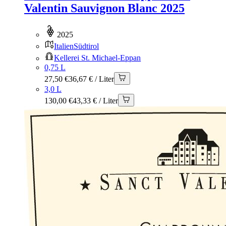
Valentin Sauvignon Blanc 2025
2025
Italien
Südtirol
Kellerei St. Michael-Eppan
0,75 L
27,50 €
36,67 € / Liter
3,0 L
130,00 €
43,33 € / Liter