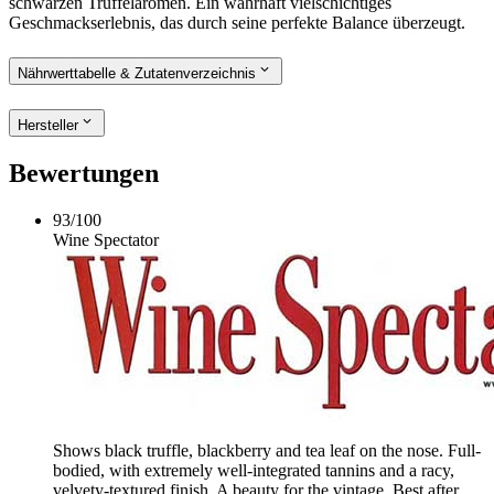
schwarzen Trüffelaromen. Ein wahrhaft vielschichtiges
Geschmackserlebnis, das durch seine perfekte Balance überzeugt.
Nährwerttabelle & Zutatenverzeichnis
Hersteller
Bewertungen
93
/
100
Wine Spectator
Shows black truffle, blackberry and tea leaf on the nose. Full-
bodied, with extremely well-integrated tannins and a racy,
velvety-textured finish. A beauty for the vintage. Best after