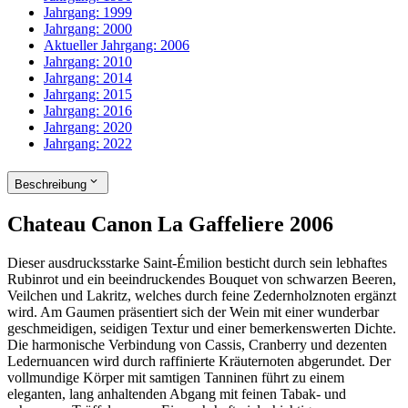
Jahrgang:
1999
Jahrgang:
2000
Aktueller Jahrgang:
2006
Jahrgang:
2010
Jahrgang:
2014
Jahrgang:
2015
Jahrgang:
2016
Jahrgang:
2020
Jahrgang:
2022
Beschreibung
Chateau Canon La Gaffeliere 2006
Dieser ausdrucksstarke Saint-Émilion besticht durch sein lebhaftes
Rubinrot und ein beeindruckendes Bouquet von schwarzen Beeren,
Veilchen und Lakritz, welches durch feine Zedernholznoten ergänzt
wird. Am Gaumen präsentiert sich der Wein mit einer wunderbar
geschmeidigen, seidigen Textur und einer bemerkenswerten Dichte.
Die harmonische Verbindung von Cassis, Cranberry und dezenten
Ledernuancen wird durch raffinierte Kräuternoten abgerundet. Der
vollmundige Körper mit samtigen Tanninen führt zu einem
eleganten, lang anhaltenden Abgang mit feinen Tabak- und