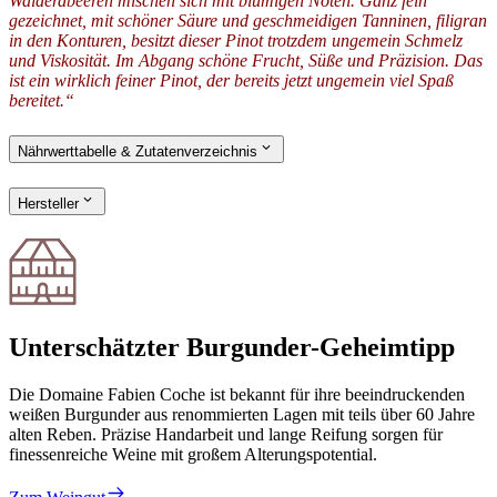
Walderdbeeren mischen sich mit blumigen Noten. Ganz fein
gezeichnet, mit schöner Säure und geschmeidigen Tanninen, filigran
in den Konturen, besitzt dieser Pinot trotzdem ungemein Schmelz
und Viskosität. Im Abgang schöne Frucht, Süße und Präzision. Das
ist ein wirklich feiner Pinot, der bereits jetzt ungemein viel Spaß
bereitet.“
Nährwerttabelle & Zutatenverzeichnis
Hersteller
Unterschätzter Burgunder-Geheimtipp
Die Domaine Fabien Coche ist bekannt für ihre beeindruckenden
weißen Burgunder aus renommierten Lagen mit teils über 60 Jahre
alten Reben. Präzise Handarbeit und lange Reifung sorgen für
finessenreiche Weine mit großem Alterungspotential.