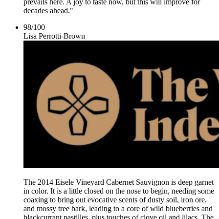
prevails here. A joy to taste now, but this will improve for
decades ahead."
98
/
100
Lisa Perrotti-Brown
The 2014 Eisele Vineyard Cabernet Sauvignon is deep garnet
in color. It is a little closed on the nose to begin, needing some
coaxing to bring out evocative scents of dusty soil, iron ore,
and mossy tree bark, leading to a core of wild blueberries and
blackcurrant pastilles, plus touches of clove oil and lilacs. The