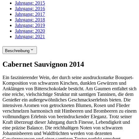
Jahrgang:
2015
Jahrgang:
2016
Jahrgang:
2017
Jahrgang:
2018
Jahrgang:
2019
Jahrgang:
2020
Jahrgang:
2021
Beschreibung
Cabernet Sauvignon 2014
Ein faszinierender Wein, der durch seine ausdrucksstarke Bouquet-
Komposition von schwarzen Kirschen, dunklen Gewürzen und
Anklängen von Bitterschokolade besticht. Am Gaumen entfaltet sich
eine reiche, vielschichtige Struktur mit samtigen Tanninen, die dem
Genießer ein außergewöhnliches Geschmackserlebnis bieten. Die
intensiven Aromen von getrockneten Blumen, Rosen und Flieder
verschmelzen harmonisch mit Himbeeren und Brombeeren zu einem
vollmundigen Erlebnis von beeindruckender Eleganz. Trotz seiner
Kraft überzeugt dieser Jahrgang durch Finesse, Lebendigkeit und
eine präzise Balance. Die reichhaltigen Noten von schwarzen
Johannisbeeren und Waldfrüchten werden von dezenten
Gewürznuancen und einer samtigen Textur perfekt umrahmt.