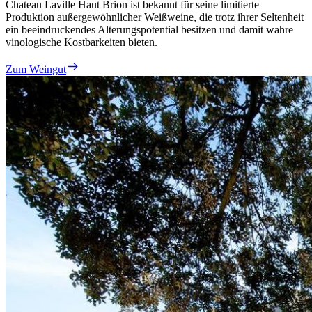
Chateau Laville Haut Brion ist bekannt für seine limitierte
Produktion außergewöhnlicher Weißweine, die trotz ihrer Seltenheit
ein beeindruckendes Alterungspotential besitzen und damit wahre
vinologische Kostbarkeiten bieten.
Zum Weingut