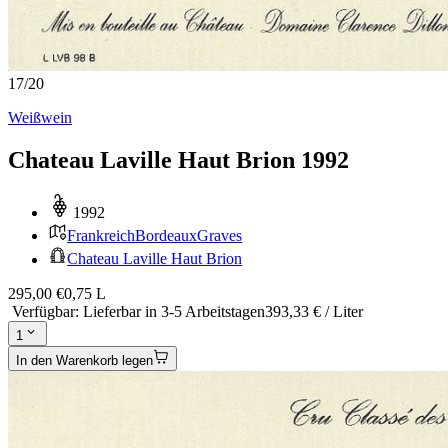
17
/
20
Weißwein
Chateau Laville Haut Brion 1992
1992
Frankreich
Bordeaux
Graves
Chateau Laville Haut Brion
295,00 €
0,75 L
Verfügbar
:
Lieferbar in 3-5 Arbeitstagen
393,33 € / Liter
1
In den Warenkorb legen