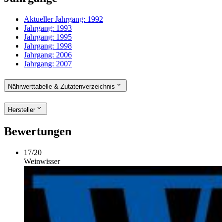
Aktueller Jahrgang:
1992
Jahrgang:
1993
Jahrgang:
1995
Jahrgang:
1998
Jahrgang:
2006
Jahrgang:
2007
Nährwerttabelle & Zutatenverzeichnis
Hersteller
Bewertungen
17
/
20
Weinwisser