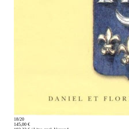
18
/
20
145,00 €