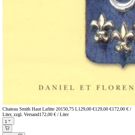
Chateau Smith Haut Lafitte 2015
0,75 L
129,00 €
129,00 €
172,00 € /
Liter
, zzgl. Versand
172,00 € / Liter
1