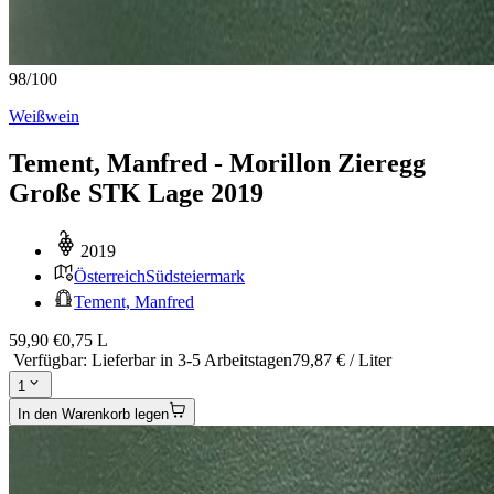
98
/
100
Weißwein
Tement, Manfred - Morillon Zieregg
Große STK Lage 2019
2019
Österreich
Südsteiermark
Tement, Manfred
59,90 €
0,75 L
Verfügbar
:
Lieferbar in 3-5 Arbeitstagen
79,87 € / Liter
1
In den Warenkorb legen