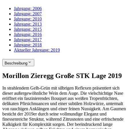
Jahrgang:
2006
Jahrgang:
2007
Jahrgang:
2010
Jahrgang:
2013
Jahrgang:
2015
Jahrgang:
2016
Jahrgang:
2017
Jahrgang:
2018
Aktueller Jahrgang:
2019
Beschreibung
Morillon Zieregg Große STK Lage 2019
In strahlendem Gelb-Grün mit silbrigen Reflexen präsentiert sich
dieser außergewöhnliche Wein dem Auge. Die vielschichtige Nase
eröffnet ein faszinierendes Bouquet aus weißen Tropenfrüchten,
delikaten Pfirsichnuancen und einer subtilen Holzwürze, untermalt
von rauchigen Anklängen und einer feinen Nussigkeit. Am Gaumen
besticht der 2019er durch seine vollmundige Eleganz und
finessenreiche Struktur, während Zitrusnoten und eine erfrischende
Kalkigkeit für Komplexität sorgen. Der beeindruckend lange