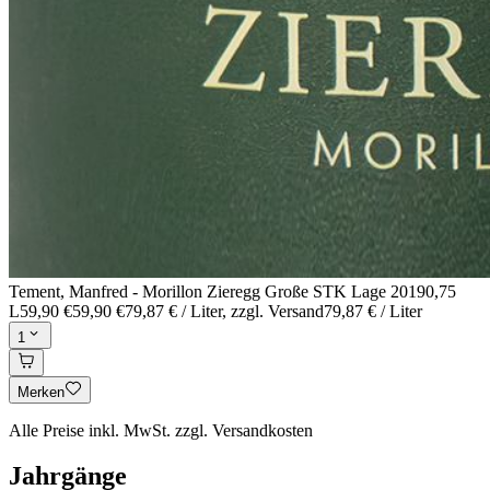
Tement, Manfred - Morillon Zieregg Große STK Lage 2019
0,75
L
59,90 €
59,90 €
79,87 € / Liter
, zzgl. Versand
79,87 € / Liter
1
Merken
Alle Preise inkl. MwSt. zzgl. Versandkosten
Jahrgänge