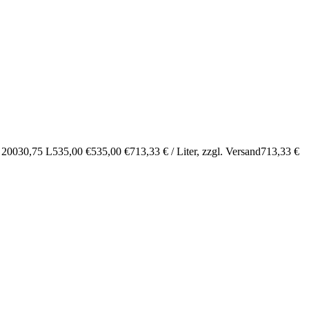
 2003
0,75 L
535,00 €
535,00 €
713,33 € / Liter
, zzgl. Versand
713,33 €