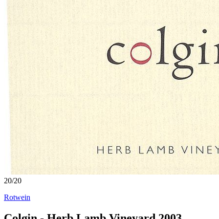
20
/
20
Rotwein
Colgin - Herb Lamb Vineyard 2003