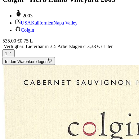
2003
USA
Kalifornien
Napa Valley
Colgin
535,00 €
0,75 L
Verfügbar
:
Lieferbar in 3-5 Arbeitstagen
713,33 € / Liter
1
In den Warenkorb legen