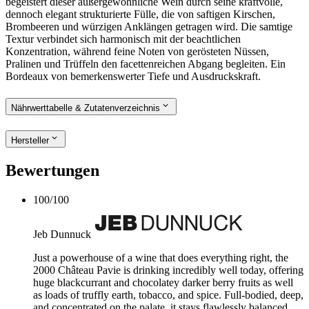
begeistert dieser außergewöhnliche Wein durch seine kraftvolle,
dennoch elegant strukturierte Fülle, die von saftigen Kirschen,
Brombeeren und würzigen Anklängen getragen wird. Die samtige
Textur verbindet sich harmonisch mit der beachtlichen
Konzentration, während feine Noten von gerösteten Nüssen,
Pralinen und Trüffeln den facettenreichen Abgang begleiten. Ein
Bordeaux von bemerkenswerter Tiefe und Ausdruckskraft.
Nährwerttabelle & Zutatenverzeichnis
Hersteller
Bewertungen
100
/
100
Jeb Dunnuck
Just a powerhouse of a wine that does everything right, the
2000 Château Pavie is drinking incredibly well today, offering
huge blackcurrant and chocolatey darker berry fruits as well
as loads of truffly earth, tobacco, and spice. Full-bodied, deep,
and concentrated on the palate, it stays flawlessly balanced,