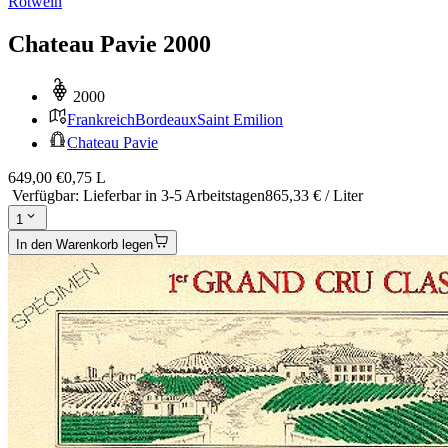
Rotwein
Chateau Pavie 2000
2000
Frankreich
Bordeaux
Saint Emilion
Chateau Pavie
649,00 €
0,75 L
Verfügbar
:
Lieferbar in 3-5 Arbeitstagen
865,33 € / Liter
1
In den Warenkorb legen