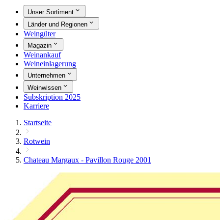
Unser Sortiment
Länder und Regionen
Weingüter
Magazin
Weinankauf
Weineinlagerung
Unternehmen
Weinwissen
Subskription 2025
Karriere
Startseite
Rotwein
Chateau Margaux - Pavillon Rouge 2001