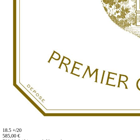
18.5 +
/
20
585,00 €