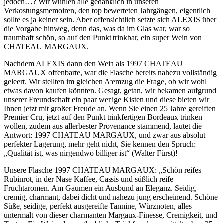
jedoch…? Wir wühlen alle gedanklich in unseren
Verkostungsmemoiren, den top bewerteten Jahrgängen, eigentlich
sollte es ja keiner sein. Aber offensichtlich setzte sich ALEXIS über
die Vorgabe hinweg, denn das, was da im Glas war, war so
traumhaft schön, so auf den Punkt trinkbar, ein super Wein von
CHATEAU MARGAUX.
Nachdem ALEXIS dann den Wein als 1997 CHATEAU
MARGAUX offenbarte, war die Flasche bereits nahezu vollständig
geleert. Wir stellten im gleichen Atemzug die Frage, ob wir wohl
etwas davon kaufen könnten. Gesagt, getan, wir bekamen aufgrund
unserer Freundschaft ein paar wenige Kisten und diese bieten wir
Ihnen jetzt mit großer Freude an. Wenn Sie einen 25 Jahre gereiften
Premier Cru, jetzt auf den Punkt trinkfertigen Bordeaux trinken
wollen, zudem aus allerbester Provenance stammend, lautet die
Antwort: 1997 CHATEAU MARGAUX, und zwar aus absolut
perfekter Lagerung, mehr geht nicht, Sie kennen den Spruch:
„Qualität ist, was nirgendwo billiger ist“ (Walter Fürst)!
Unsere Flasche 1997 CHATEAU MARGAUX: „Schön reifes
Rubinrot, in der Nase Kaffee, Cassis und süßlich reife
Fruchtaromen. Am Gaumen ein Ausbund an Eleganz. Seidig,
cremig, charmant, dabei dicht und nahezu jung erscheinend. Schöne
Süße, seidige, perfekt ausgereifte Tannine, Würznoten, alles
untermalt von dieser charmanten Margaux-Finesse, Cremigkeit, und