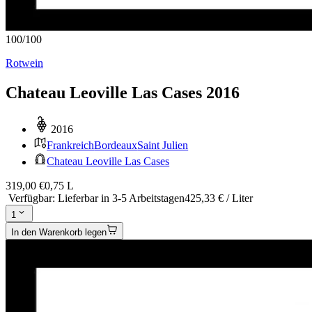
100
/
100
Rotwein
Chateau Leoville Las Cases 2016
2016
Frankreich
Bordeaux
Saint Julien
Chateau Leoville Las Cases
319,00 €
0,75 L
Verfügbar
:
Lieferbar in 3-5 Arbeitstagen
425,33 € / Liter
1
In den Warenkorb legen