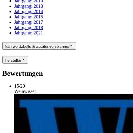
Jahrgang:
2010
Jahrgang:
2013
Jahrgang:
2014
Jahrgang:
2015
Jahrgang:
2017
Jahrgang:
2018
Jahrgang:
2021
Nährwerttabelle & Zutatenverzeichnis
Hersteller
Bewertungen
15
/
20
Weinwisser