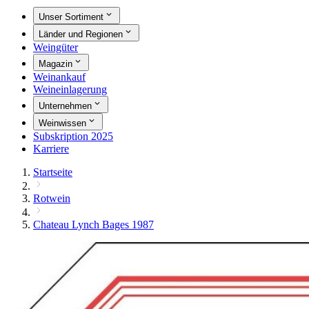
Unser Sortiment
Länder und Regionen
Weingüter
Magazin
Weinankauf
Weineinlagerung
Unternehmen
Weinwissen
Subskription 2025
Karriere
Startseite
Rotwein
Chateau Lynch Bages 1987