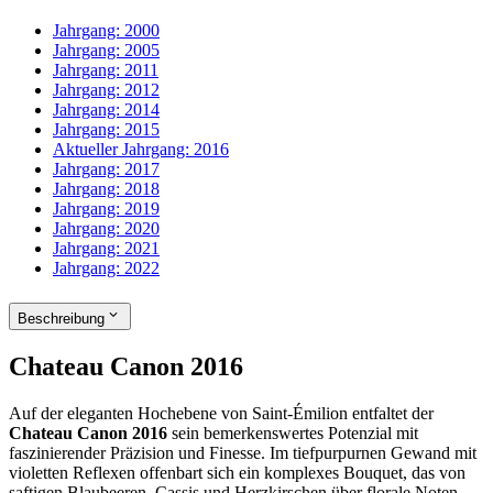
Jahrgang:
2000
Jahrgang:
2005
Jahrgang:
2011
Jahrgang:
2012
Jahrgang:
2014
Jahrgang:
2015
Aktueller Jahrgang:
2016
Jahrgang:
2017
Jahrgang:
2018
Jahrgang:
2019
Jahrgang:
2020
Jahrgang:
2021
Jahrgang:
2022
Beschreibung
Chateau Canon 2016
Auf der eleganten Hochebene von Saint-Émilion entfaltet der
Chateau Canon 2016
sein bemerkenswertes Potenzial mit
faszinierender Präzision und Finesse. Im tiefpurpurnen Gewand mit
violetten Reflexen offenbart sich ein komplexes Bouquet, das von
saftigen Blaubeeren, Cassis und Herzkirschen über florale Noten