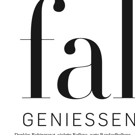
Dunkles Rubingranat, violette Reflexe, zarte Randaufhellung,