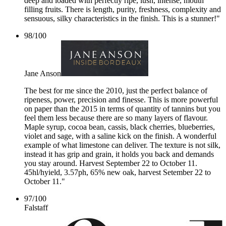
deep and loaded with perfectly ripe, lush, intense, mouth
filling fruits. There is length, purity, freshness, complexity and
sensuous, silky characteristics in the finish. This is a stunner!"
98
/
100
Jane Anson
The best for me since the 2010, just the perfect balance of
ripeness, power, precision and finesse. This is more powerful
on paper than the 2015 in terms of quantity of tannins but you
feel them less because there are so many layers of flavour.
Maple syrup, cocoa bean, cassis, black cherries, blueberries,
violet and sage, with a saline kick on the finish. A wonderful
example of what limestone can deliver. The texture is not silk,
instead it has grip and grain, it holds you back and demands
you stay around. Harvest September 22 to October 11.
45hl/hyield, 3.57ph, 65% new oak, harvest Setember 22 to
October 11."
97
/
100
Falstaff