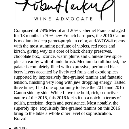
Composed of 74% Merlot and 26% Cabernet Franc and aged
for 18 months in 70% new French barriques, the 2016 Canon
is medium to deep garnet-purple in color, and-WOW-it opens
with the most stunning perfume of violets, red roses and
kirsch, giving way to a core of black cherry preserves,
chocolate box, licorice, warm plums and Chinese five spice
plus an earthy waft of underbrush. Medium to full-bodied, the
palate is completely filled with expressive, perfumed black
berry layers accented by lively red fruits and exotic spices,
supported by impressively fine-grained tannins and fantastic
tension, finishing very long with jaw-dropping energy. Tasted
three times, I had one opportunity to taste the 2015 and 2016
Canon side by side. While I love the bold, rich, seductive
nature of the 2015, this 2016 kicks it up a notch in terms of
polish, precision, depth and persistence. Most notably, the
superbly ripe, exquisitely fine-grained tannins on this 2016
bring to the table a whole other level of sophistication.
Bravo!"
98
/
100