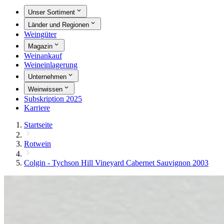
Unser Sortiment
Länder und Regionen
Weingüter
Magazin
Weinankauf
Weineinlagerung
Unternehmen
Weinwissen
Subskription 2025
Karriere
Startseite
Rotwein
Colgin - Tychson Hill Vineyard Cabernet Sauvignon 2003