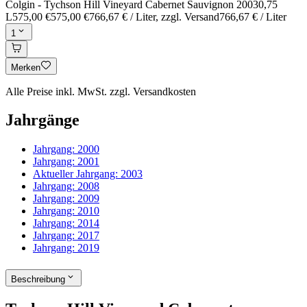
Colgin - Tychson Hill Vineyard Cabernet Sauvignon 2003
0,75
L
575,00 €
575,00 €
766,67 € / Liter
, zzgl. Versand
766,67 € / Liter
1
Merken
Alle Preise inkl. MwSt. zzgl. Versandkosten
Jahrgänge
Jahrgang:
2000
Jahrgang:
2001
Aktueller Jahrgang:
2003
Jahrgang:
2008
Jahrgang:
2009
Jahrgang:
2010
Jahrgang:
2014
Jahrgang:
2017
Jahrgang:
2019
Beschreibung