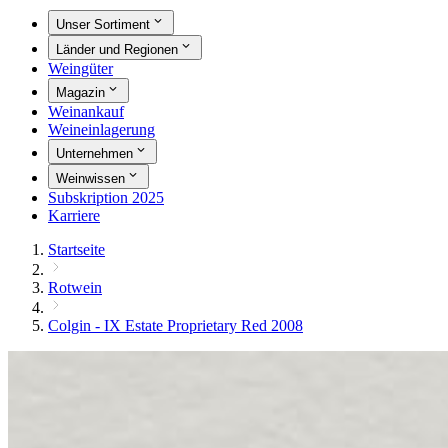
Unser Sortiment
Länder und Regionen
Weingüter
Magazin
Weinankauf
Weineinlagerung
Unternehmen
Weinwissen
Subskription 2025
Karriere
Startseite
Rotwein
Colgin - IX Estate Proprietary Red 2008