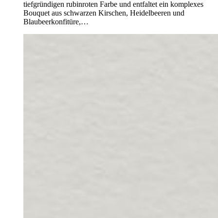
tiefgründigen rubinroten Farbe und entfaltet ein komplexes
Bouquet aus schwarzen Kirschen, Heidelbeeren und
Blaubeerkonfitüre,…