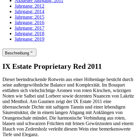
Aktueller Jahrgang:
2011
Jahrgang:
2012
Jahrgang:
2014
Jahrgang:
2015
Jahrgang:
2016
Jahrgang:
2017
Jahrgang:
2018
Jahrgang:
2019
Beschreibung
IX Estate Proprietary Red 2011
Dieser beeindruckende Rotwein aus einer Höhenlage besticht durch
seine außergewöhnliche Balance und Komplexität. Im Bouquet
entfalten sich vielschichtige Aromen von roten Kirschen, würzigen
Noten wie Salbei und Lorbeer sowie dezenten Nuancen von Lakritz
und Menthol. Am Gaumen zeigt der IX Estate 2011 eine
überraschende Dichte mit saftigem Tannin und einer lebendigen
Säurestruktur, die in einem langen Abgang mit Anklängen von
Orangenschale mündet. Die harmonische Verbindung aus roten,
blauen und schwarzen Früchten mit feinen Gewürznoten und einem
Hauch von Zedernholz verleiht diesem Wein eine bemerkenswerte
Tiefe und Eleganz.