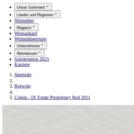
Unser Sortiment
Länder und Regionen
Weingüter
Magazin
Weinankauf
Weineinlagerung
Unternehmen
Weinwissen
Subskription 2025
Karriere
Startseite
Rotwein
Colgin - IX Estate Proprietary Red 2011