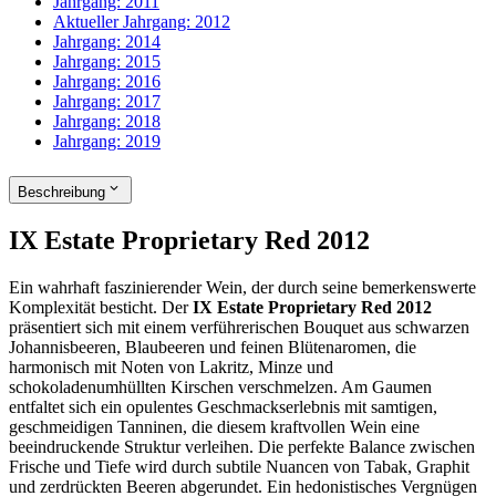
Jahrgang:
2011
Aktueller Jahrgang:
2012
Jahrgang:
2014
Jahrgang:
2015
Jahrgang:
2016
Jahrgang:
2017
Jahrgang:
2018
Jahrgang:
2019
Beschreibung
IX Estate Proprietary Red 2012
Ein wahrhaft faszinierender Wein, der durch seine bemerkenswerte
Komplexität besticht. Der
IX Estate Proprietary Red 2012
präsentiert sich mit einem verführerischen Bouquet aus schwarzen
Johannisbeeren, Blaubeeren und feinen Blütenaromen, die
harmonisch mit Noten von Lakritz, Minze und
schokoladenumhüllten Kirschen verschmelzen. Am Gaumen
entfaltet sich ein opulentes Geschmackserlebnis mit samtigen,
geschmeidigen Tanninen, die diesem kraftvollen Wein eine
beeindruckende Struktur verleihen. Die perfekte Balance zwischen
Frische und Tiefe wird durch subtile Nuancen von Tabak, Graphit
und zerdrückten Beeren abgerundet. Ein hedonistisches Vergnügen