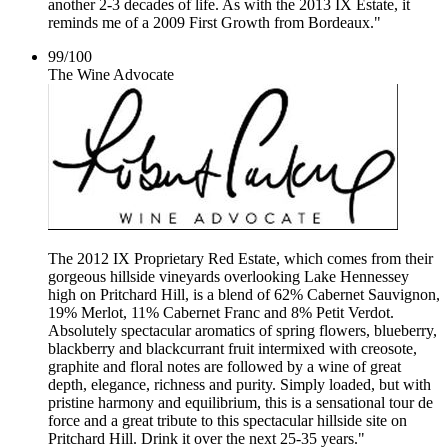
another 2-3 decades of life. As with the 2013 IX Estate, it
reminds me of a 2009 First Growth from Bordeaux."
99
/
100
The Wine Advocate
The 2012 IX Proprietary Red Estate, which comes from their
gorgeous hillside vineyards overlooking Lake Hennessey
high on Pritchard Hill, is a blend of 62% Cabernet Sauvignon,
19% Merlot, 11% Cabernet Franc and 8% Petit Verdot.
Absolutely spectacular aromatics of spring flowers, blueberry,
blackberry and blackcurrant fruit intermixed with creosote,
graphite and floral notes are followed by a wine of great
depth, elegance, richness and purity. Simply loaded, but with
pristine harmony and equilibrium, this is a sensational tour de
force and a great tribute to this spectacular hillside site on
Pritchard Hill. Drink it over the next 25-35 years."