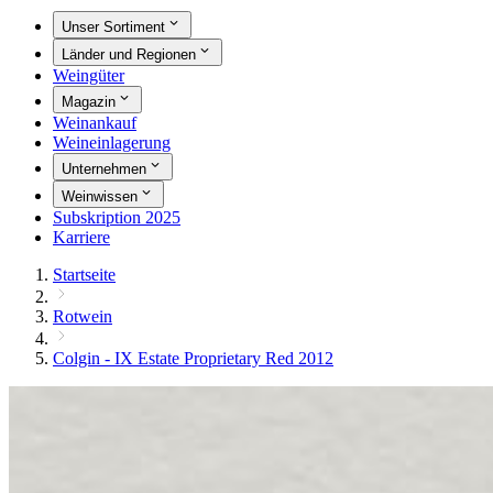
Unser Sortiment
Länder und Regionen
Weingüter
Magazin
Weinankauf
Weineinlagerung
Unternehmen
Weinwissen
Subskription 2025
Karriere
Startseite
Rotwein
Colgin - IX Estate Proprietary Red 2012