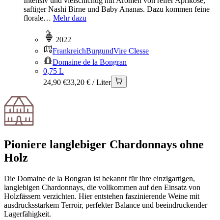
Intensiv und vielschichtig mit Aromen von reifer Aprikose,
saftiger Nashi Birne und Baby Ananas. Dazu kommen feine
florale…
Mehr dazu
2022
Frankreich
Burgund
Vire Clesse
Domaine de la Bongran
0,75 L
24,90 €
33,20 € / Liter
Pioniere langlebiger Chardonnays ohne
Holz
Die Domaine de la Bongran ist bekannt für ihre einzigartigen,
langlebigen Chardonnays, die vollkommen auf den Einsatz von
Holzfässern verzichten. Hier entstehen faszinierende Weine mit
ausdrucksstarkem Terroir, perfekter Balance und beeindruckender
Lagerfähigkeit.