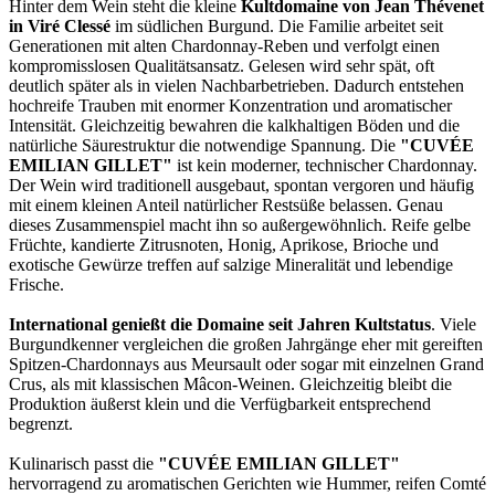
Hinter dem Wein steht die kleine
Kultdomaine von Jean Thévenet
in Viré Clessé
im südlichen Burgund. Die Familie arbeitet seit
Generationen mit alten Chardonnay-Reben und verfolgt einen
kompromisslosen Qualitätsansatz. Gelesen wird sehr spät, oft
deutlich später als in vielen Nachbarbetrieben. Dadurch entstehen
hochreife Trauben mit enormer Konzentration und aromatischer
Intensität. Gleichzeitig bewahren die kalkhaltigen Böden und die
natürliche Säurestruktur die notwendige Spannung. Die
"CUVÉE
EMILIAN GILLET"
ist kein moderner, technischer Chardonnay.
Der Wein wird traditionell ausgebaut, spontan vergoren und häufig
mit einem kleinen Anteil natürlicher Restsüße belassen. Genau
dieses Zusammenspiel macht ihn so außergewöhnlich. Reife gelbe
Früchte, kandierte Zitrusnoten, Honig, Aprikose, Brioche und
exotische Gewürze treffen auf salzige Mineralität und lebendige
Frische.
International genießt die Domaine seit Jahren Kultstatus
. Viele
Burgundkenner vergleichen die großen Jahrgänge eher mit gereiften
Spitzen-Chardonnays aus Meursault oder sogar mit einzelnen Grand
Crus, als mit klassischen Mâcon-Weinen. Gleichzeitig bleibt die
Produktion äußerst klein und die Verfügbarkeit entsprechend
begrenzt.
Kulinarisch passt die
"CUVÉE EMILIAN GILLET"
hervorragend zu aromatischen Gerichten wie Hummer, reifen Comté