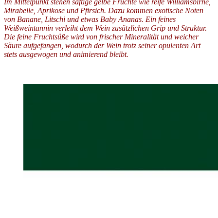
Im Mittelpunkt stehen saftige gelbe Früchte wie reife Williamsbirne,
Mirabelle, Aprikose und Pfirsich. Dazu kommen exotische Noten
von Banane, Litschi und etwas Baby Ananas. Ein feines
Weißweintannin verleiht dem Wein zusätzlichen Grip und Struktur.
Die feine Fruchtsüße wird von frischer Mineralität und weicher
Säure aufgefangen, wodurch der Wein trotz seiner opulenten Art
stets ausgewogen und animierend bleibt.