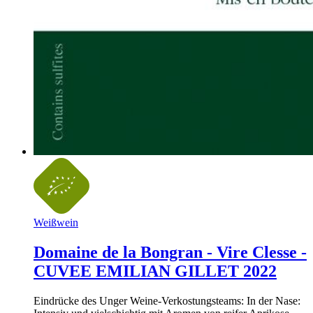
Weißwein
Domaine de la Bongran - Vire Clesse -
CUVEE EMILIAN GILLET 2022
Eindrücke des Unger Weine-Verkostungsteams: In der Nase: