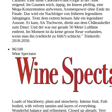
Caramel. Eine süsse Cabernet-Franc-Orgie in der Nase
zeigend. Im Gaumen reich, üppig, im Innern pfeffrig, eine
Mega-Konzentration aufweisen, Aromenpower ohne Ende im
Finale. Das wird ein Nachfolger von früheren legendären
Jahrgängen. Trotz dem extrem heissen Jahr ein legendärer
Ausone. Er kam, Als Tischwein, direkt aus dem Châteaukeller
zum Diner. Und der war nur gerade 50 Meter Luftlinie
entfernt. Im Moment ist da keine grosse Reue vorhanden,
wenn man ihn (vielleicht zu früh?) schluckt." Trinkreife:
2018-2050.
96
/
100
Wine Spectator
Loads of blackberry, plum and strawberry. Intense fruit. Full-
bodied, with velvety tannins and layers of everything.
Wonderful balance and refinement. Closed up already. Very