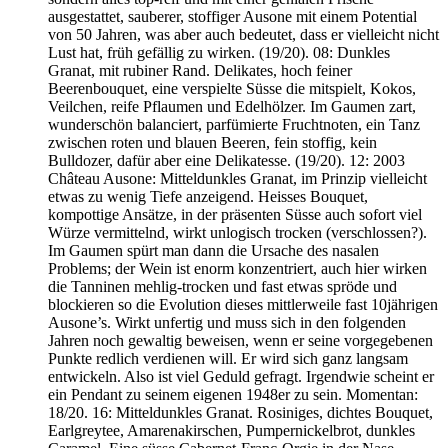
ausgestattet, sauberer, stoffiger Ausone mit einem Potential
von 50 Jahren, was aber auch bedeutet, dass er vielleicht nicht
Lust hat, früh gefällig zu wirken. (19/20). 08: Dunkles
Granat, mit rubiner Rand. Delikates, hoch feiner
Beerenbouquet, eine verspielte Süsse die mitspielt, Kokos,
Veilchen, reife Pflaumen und Edelhölzer. Im Gaumen zart,
wunderschön balanciert, parfümierte Fruchtnoten, ein Tanz
zwischen roten und blauen Beeren, fein stoffig, kein
Bulldozer, dafür aber eine Delikatesse. (19/20). 12: 2003
Château Ausone: Mitteldunkles Granat, im Prinzip vielleicht
etwas zu wenig Tiefe anzeigend. Heisses Bouquet,
kompottige Ansätze, in der präsenten Süsse auch sofort viel
Würze vermittelnd, wirkt unlogisch trocken (verschlossen?).
Im Gaumen spürt man dann die Ursache des nasalen
Problems; der Wein ist enorm konzentriert, auch hier wirken
die Tanninen mehlig-trocken und fast etwas spröde und
blockieren so die Evolution dieses mittlerweile fast 10jährigen
Ausone’s. Wirkt unfertig und muss sich in den folgenden
Jahren noch gewaltig beweisen, wenn er seine vorgegebenen
Punkte redlich verdienen will. Er wird sich ganz langsam
entwickeln. Also ist viel Geduld gefragt. Irgendwie scheint er
ein Pendant zu seinem eigenen 1948er zu sein. Momentan:
18/20. 16: Mitteldunkles Granat. Rosiniges, dichtes Bouquet,
Earlgreytee, Amarenakirschen, Pumpernickelbrot, dunkles