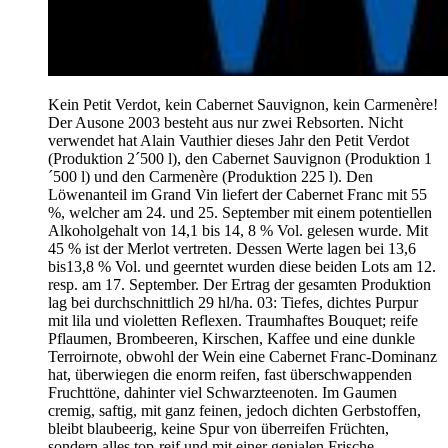
Kein Petit Verdot, kein Cabernet Sauvignon, kein Carmenère!
Der Ausone 2003 besteht aus nur zwei Rebsorten. Nicht
verwendet hat Alain Vauthier dieses Jahr den Petit Verdot
(Produktion 2´500 l), den Cabernet Sauvignon (Produktion 1
´500 l) und den Carmenère (Produktion 225 l). Den
Löwenanteil im Grand Vin liefert der Cabernet Franc mit 55
%, welcher am 24. und 25. September mit einem potentiellen
Alkoholgehalt von 14,1 bis 14, 8 % Vol. gelesen wurde. Mit
45 % ist der Merlot vertreten. Dessen Werte lagen bei 13,6
bis13,8 % Vol. und geerntet wurden diese beiden Lots am 12.
resp. am 17. September. Der Ertrag der gesamten Produktion
lag bei durchschnittlich 29 hl/ha. 03: Tiefes, dichtes Purpur
mit lila und violetten Reflexen. Traumhaftes Bouquet; reife
Pflaumen, Brombeeren, Kirschen, Kaffee und eine dunkle
Terroirnote, obwohl der Wein eine Cabernet Franc-Dominanz
hat, überwiegen die enorm reifen, fast überschwappenden
Fruchttöne, dahinter viel Schwarzteenoten. Im Gaumen
cremig, saftig, mit ganz feinen, jedoch dichten Gerbstoffen,
bleibt blaubeerig, keine Spur von überreifen Früchten,
sondern alles top-reif und mit einer genialen Frische