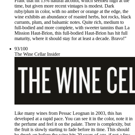
Franc that hit 13% natural alcohol, which seemed high at the
time, but given more recent vintages is modest. Dark
ruby/plum in color, with no amber or orange at the edge, the
wine exhibits an abundance of roasted herbs, hot rocks, black
currants, plum, and balsamic notes. Quite rich, medium to
full-bodied and more complete, with sweeter tannins than La
Mission Haut-Brion, this full-bodied Haut-Brion has hit full
maturity, where it should stay for at least a decade. Bravo!"
93
/
100
The Wine Cellar Insider
Like many wines from Pessac Leognan in 2003, this has
developed at a rapid pace. You can see it in the color, note it in
the perfume and feel it on the palate. There is complexity, but
the fruit is slowly starting to fade before its time. This should
be drunk up before the wine hits 20 years of age, if not a few