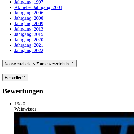
Jahrgang:
1997
Aktueller Jahrgang:
2003
Jahrgang:
2006
Jahrgang:
2008
Jahrgang:
2009
Jahrgang:
2013
Jahrgang:
2015
Jahrgang:
2020
Jahrgang:
2021
Jahrgang:
2022
Nährwerttabelle & Zutatenverzeichnis
Hersteller
Bewertungen
19
/
20
Weinwisser