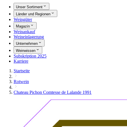
Unser Sortiment
Länder und Regionen
Weingüter
Magazin
Weinankauf
Weineinlagerung
Unternehmen
Weinwissen
Subskription 2025
Karriere
Startseite
Rotwein
Chateau Pichon Comtesse de Lalande 1991