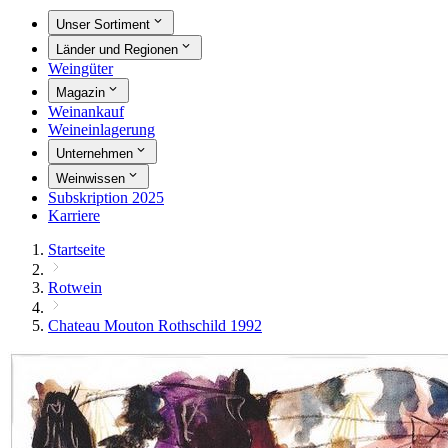
Unser Sortiment
Länder und Regionen
Weingüter
Magazin
Weinankauf
Weineinlagerung
Unternehmen
Weinwissen
Subskription 2025
Karriere
Startseite
Rotwein
Chateau Mouton Rothschild 1992