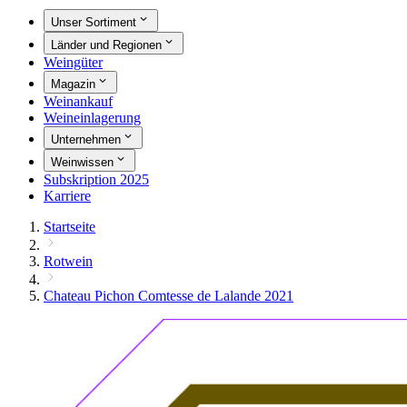
Unser Sortiment
Länder und Regionen
Weingüter
Magazin
Weinankauf
Weineinlagerung
Unternehmen
Weinwissen
Subskription 2025
Karriere
Startseite
Rotwein
Chateau Pichon Comtesse de Lalande 2021